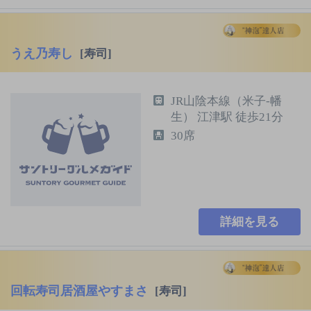
うえ乃寿し
[寿司]
JR山陰本線（米子-幡
生） 江津駅 徒歩21分
30席
詳細を見る
回転寿司居酒屋やすまさ
[寿司]