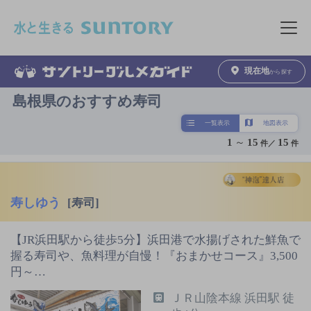
このページの本文へ移動
メニュ
現在地
から探す
島根県のおすすめ寿司
一覧表示
地図表示
1
～
15
15
件／
件
寿しゆう
[寿司]
【JR浜田駅から徒歩5分】浜田港で水揚げされた鮮魚で
握る寿司や、魚料理が自慢！『おまかせコース』3,500
円～…
ＪＲ山陰本線 浜田駅 徒