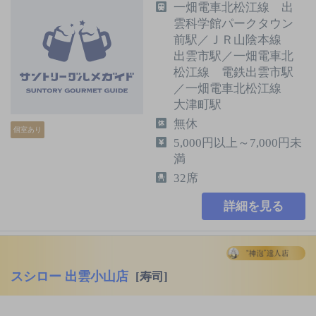
一畑電車北松江線 出
雲科学館パークタウン
前駅／ＪＲ山陰本線
出雲市駅／一畑電車北
松江線 電鉄出雲市駅
／一畑電車北松江線
大津町駅
無休
個室あり
5,000円以上～7,000円未
満
32席
詳細を見る
スシロー 出雲小山店
[寿司]