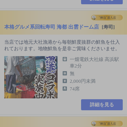
本格グルメ系回転寿司 海都 出雲ドーム店
[寿司]
当店では地元大社漁港から毎朝鮮度抜群の鮮魚を仕入
れております。地物鮮魚を是非ご賞味くださいませ。
一畑電鉄大社線 高浜駅
車2分
無
2,000円未満
74席
詳細を見る