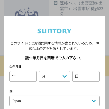
連絡バス（出雲空港-出
雲市） 出雲市駅 徒歩23
分
196席
このサイトにはお酒に関する情報が含まれているため、
20
詳細を見る
歳以上の方を対象としています。
誕生年月日を西暦でご入力下さい。
生年月日
海都 大田店
[寿司]
年
日
月
無休
国
2,000円未満
75席