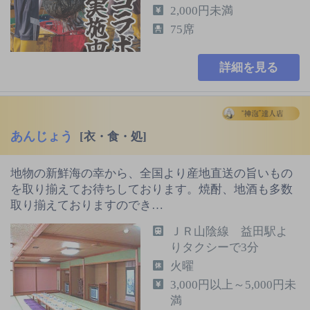
2,000円未満
75席
詳細を見る
あんじょう
[衣・食・処]
地物の新鮮海の幸から、全国より産地直送の旨いもの
を取り揃えてお待ちしております。焼酎、地酒も多数
取り揃えておりますのでき…
ＪＲ山陰線 益田駅よ
りタクシーで3分
火曜
3,000円以上～5,000円未
満