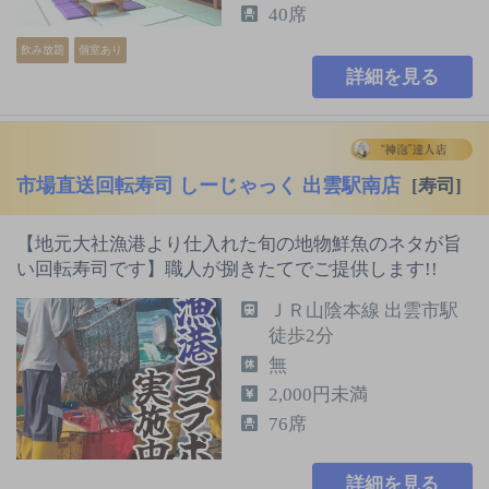
40席
飲み放題
個室あり
詳細を見る
市場直送回転寿司 しーじゃっく 出雲駅南店
[寿司]
【地元大社漁港より仕入れた旬の地物鮮魚のネタが旨
い回転寿司です】職人が捌きたてでご提供します!!
ＪＲ山陰本線 出雲市駅
徒歩2分
無
2,000円未満
76席
詳細を見る