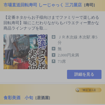
市場直送回転寿司 しーじゃっく 三刀屋店
[寿司]
【定番ネタからお子様向けまでファミリーで楽しめる
回転寿司】味にこだわりながらもバラエティー豊かな
商品ラインナップを取…
ＪＲ木次線 木次駅 車5
分
無
2,000円未満
73席
詳細を見る
食彩美酒 小旬
[居酒屋]