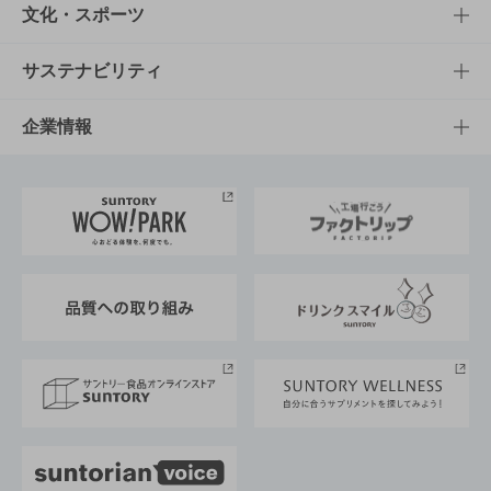
商品一覧
知る・楽しむTOP
文化・スポーツ
商品発売情報
キャンペーン
文化・スポーツTOP
サステナビリティ
栄養成分一覧
工場見学
サントリーホール
サステナビリティTOP
企業情報
お料理・お酒レシピ
サントリー美術館
トップメッセージ
企業情報TOP
地域情報
サントリーサンバーズ大阪
サントリーが考えるサステナビリティ経営
企業概要
東京サントリーサンゴリアス
ESG情報ポータル
グループ企業一覧
サントリースポーツ
サステナビリティストーリーズ
事業所一覧
採用情報