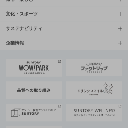
商品一覧
知る・楽しむTOP
文化・スポーツ
商品発売情報
キャンペーン
文化・スポーツTOP
サステナビリティ
栄養成分一覧
工場見学
サントリーホール
サステナビリティTOP
企業情報
お料理・お酒レシピ
サントリー美術館
トップメッセージ
企業情報TOP
地域情報
サントリーサンバーズ大阪
サントリーが考えるサステナビリティ経営
企業概要
東京サントリーサンゴリアス
ESG情報ポータル
グループ企業一覧
サントリースポーツ
サステナビリティストーリーズ
事業所一覧
採用情報