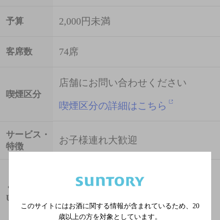
2,000円未満
予算
74席
客席数
店舗にお問い合わせください
喫煙区分
喫煙区分の詳細はこちら
サービス・
お子様連れ大歓迎
特徴
http://r.gnavi.co.jp/y950717
ぐるなび
URL
このサイトにはお酒に関する情報が含まれているため、
20
歳以上の方を対象としています。