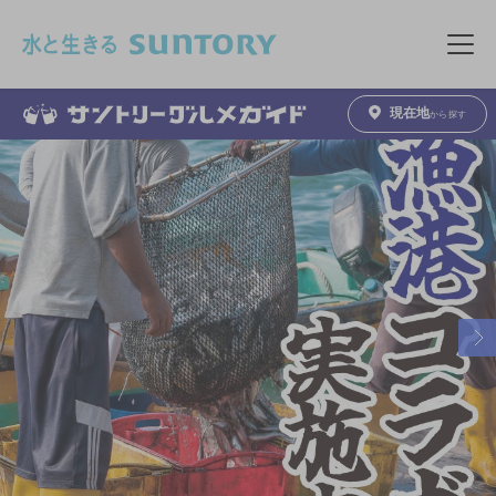
このページの本文へ移動
メニュ
現在地
から探す