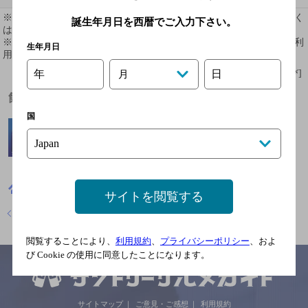
※ 掲載されている情報は最新の内容と異なる場合があります。詳しく
誕生年月日を西暦でご入力下さい。
はお店にお問い合わせください。
※ 掲載されているリンク等の外部コンテンツはお客様のご判断でご利
生年月日
用ください。
年
日
[情報提供：ぐるなび]
月
飲めるお酒
国
島根県
寿司
本格グルメ系回転寿司 海都 出雲ドーム店
サイトを閲覧する
店舗トップに戻る
閲覧することにより、
利用規約
、
プライバシーポリシー
、およ
び Cookie の使用に同意したことになります。
サイトマップ
ご意見・ご感想
利用規約