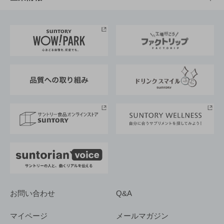
お料理・お酒レシピ
サントリー美術館
トップメッセージ
企業情報TOP
地域情報
サントリーサンバーズ大阪
サントリーが考えるサステナビリティ経営
企業概要
東京サントリーサンゴリアス
ESG情報ポータル
グループ企業一覧
サントリースポーツ
サステナビリティストーリーズ
事業所一覧
採用情報
お問い合わせ
Q&A
マイページ
メールマガジン