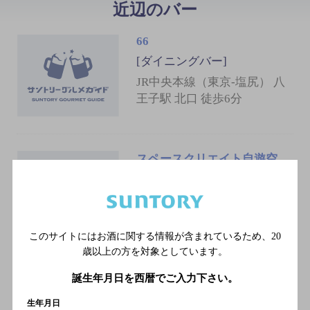
近辺のバー
66
[ダイニングバー]
JR中央本線（東京-塩尻） 八
王子駅 北口 徒歩6分
スペースクリエイト自遊空
間 八王子店
[ダイニングバー]
ＪＲ横浜線 八王子駅／ＪＲ
中央本線 八王子駅／ＪＲ八
このサイトにはお酒に関する情報が含まれているため、
20
高線 八王子駅／ＪＲ中央線
歳以上の方を対象としています。
快速 八王子駅／京王線 京
誕生年月日を西暦でご入力下さい。
王八王子駅
生年月日