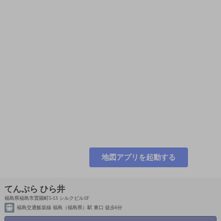
地図アプリを起動する
てんぷら ひら井
福島県福島市置賜町5-13 シルクビル1F
福島交通飯坂線 福島（福島県）駅 東口 徒歩6分