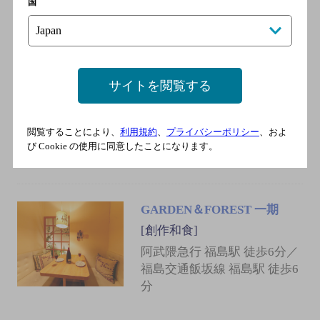
国
福島交通飯坂線 福島（福島
県）駅 東口 徒歩5分
サイトを閲覧する
すし海鮮酒房 うまか亭 乙姫
[寿司]
福島交通飯坂線 福島（福島
閲覧することにより、
利用規約
、
プライバシーポリシー
、およ
び Cookie の使用に同意したことになります。
県）駅 東口 徒歩7分
GARDEN＆FOREST 一期
[創作和食]
阿武隈急行 福島駅 徒歩6分／
福島交通飯坂線 福島駅 徒歩6
分