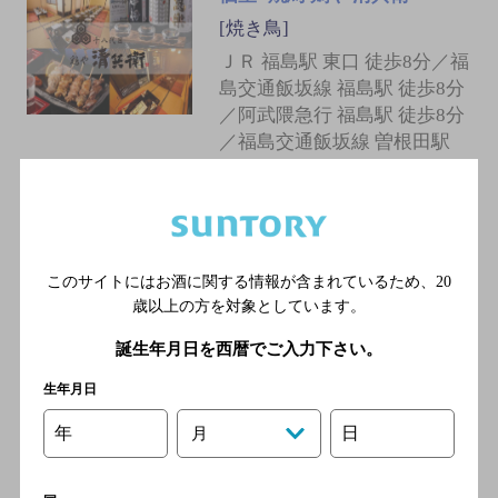
[焼き鳥]
ＪＲ 福島駅 東口 徒歩8分／福
島交通飯坂線 福島駅 徒歩8分
／阿武隈急行 福島駅 徒歩8分
／福島交通飯坂線 曽根田駅
徒歩10分
旬鮮香房 たわわ
[居酒屋]
このサイトにはお酒に関する情報が含まれているため、
20
歳以上の方を対象としています。
ＪＲ 福島駅 東口 徒歩8分／福
島交通飯坂線 曽根田駅 徒歩
誕生年月日を西暦でご入力下さい。
10分
生年月日
年
日
月
やきとり余市のいち
[焼き鳥]