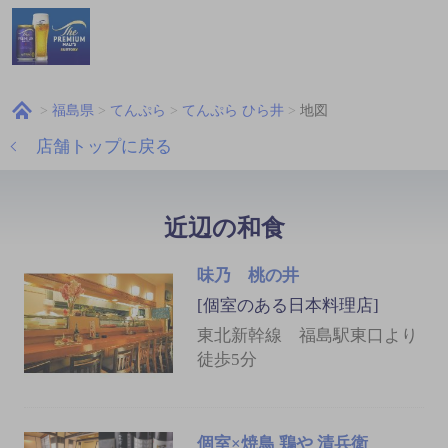
福島県
てんぷら
てんぷら ひら井
地図
店舗トップに戻る
近辺の和食
味乃 桃の井
[個室のある日本料理店]
東北新幹線 福島駅東口より
徒歩5分
個室×焼鳥 鶏や 清兵衛