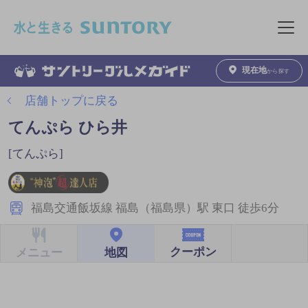
このページの本文へ移動
メニュ
現在地
から探す
店舗トップに戻る
てんぷら ひら井
[てんぷら]
福島交通飯坂線 福島（福島県）駅 東口 徒歩6分
クーポン
地図
メニュー