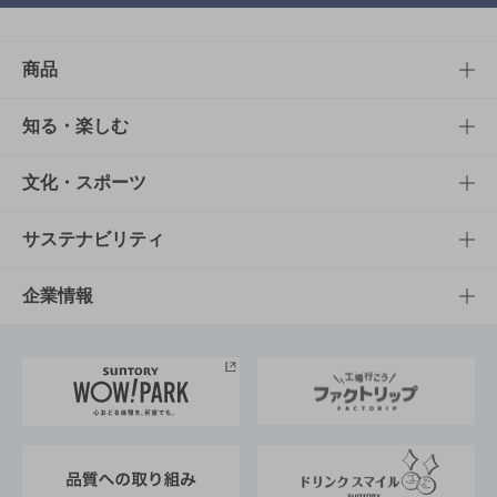
商品
商品TOP
知る・楽しむ
商品一覧
知る・楽しむTOP
文化・スポーツ
商品発売情報
キャンペーン
文化・スポーツTOP
サステナビリティ
栄養成分一覧
工場見学
サントリーホール
サステナビリティTOP
企業情報
お料理・お酒レシピ
サントリー美術館
トップメッセージ
企業情報TOP
地域情報
サントリーサンバーズ大阪
サントリーが考えるサステナビリティ経営
企業概要
東京サントリーサンゴリアス
ESG情報ポータル
グループ企業一覧