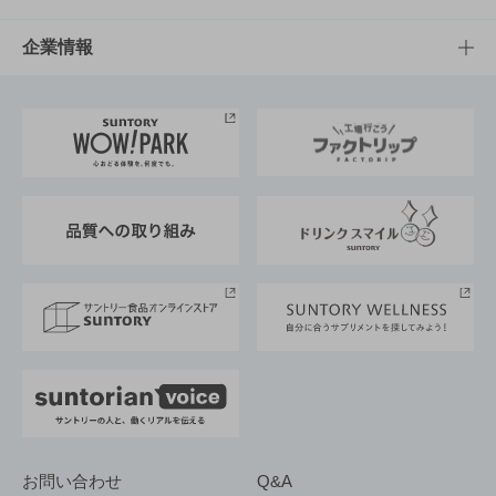
栄養成分一覧
工場見学
サントリーホール
サステナビリティTOP
企業情報
お料理・お酒レシピ
サントリー美術館
トップメッセージ
企業情報TOP
地域情報
サントリーサンバーズ大阪
サントリーが考えるサステナビリティ経営
企業概要
東京サントリーサンゴリアス
ESG情報ポータル
グループ企業一覧
サントリースポーツ
サステナビリティストーリーズ
事業所一覧
採用情報
お問い合わせ
Q&A