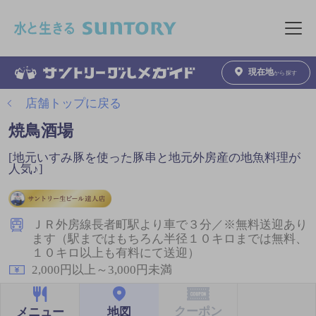
このページの本文へ移動
メニュ
現在地
から探す
店舗トップに戻る
焼鳥酒場
[地元いすみ豚を使った豚串と地元外房産の地魚料理が
人気♪]
ＪＲ外房線長者町駅より車で３分／※無料送迎あり
ます（駅まではもちろん半径１０キロまでは無料、
１０キロ以上も有料にて送迎）
2,000円以上～3,000円未満
クーポン
地図
メニュー