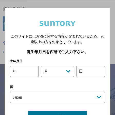
飲めるお酒
このサイトにはお酒に関する情報が含まれているため、
20
歳以上の方を対象としています。
千葉県
炭火焼き
焼鳥酒場
地図
店舗トップに戻る
誕生年月日を西暦でご入力下さい。
生年月日
年
日
月
サイトマップ
ご意見・ご感想
利用規約
国
※それぞれのお店のメニューや営業時間などの掲載情報については、
予告なしに変更されることがありますので、
念のためお店にご確認の上ご来店くださいますようお願い申し上げま
す。