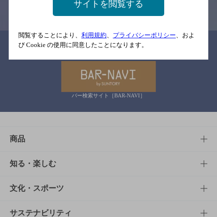
サイトを閲覧する
情報提供：ぐるなび
閲覧することにより、
利用規約
、
プライバシーポリシー
、およ
関連リンク
び Cookie の使用に同意したことになります。
バー検索サイト［BAR-NAVI］
商品
商品TOP
知る・楽しむ
商品一覧
知る・楽しむTOP
文化・スポーツ
商品発売情報
キャンペーン
文化・スポーツTOP
サステナビリティ