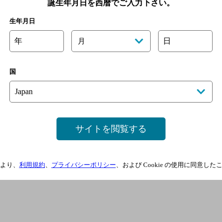
誕生年月日を西暦でご入力下さい。
生年月日
年
日
月
国
サイトを閲覧する
より、
利用規約
、
プライバシーポリシー
、および Cookie の使用に同意し