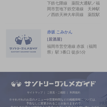
下鉄七隈線 薬院大通駅／福
岡市営地下鉄空港線 天神駅
／西鉄天神大牟田線 薬院駅
赤坂 こみかん
[居酒屋]
福岡市営空港線 赤坂（福岡
県）駅 3番口 徒歩5分
サイトマップ
ご意見・ご感想
利用規約
※それぞれのお店のメニューや営業時間などの掲載情報については、
予告なしに変更されることがありますので、