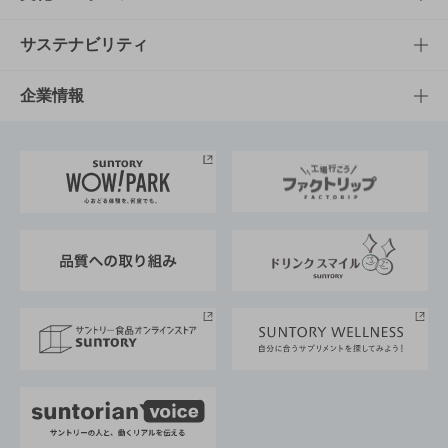
商品発売情報
キャンペーン
文化・スポーツTOP
サステナビリティ
栄養成分一覧
工場見学
サントリーホール
サステナビリティTOP
企業情報
お料理・お酒レシピ
サントリー美術館
トップメッセージ
企業情報TOP
地域情報
サントリーサンバーズ大阪
サントリーが考えるサステナビリティ経営
企業概要
東京サントリーサンゴリアス
ESG情報ポータル
グループ企業一覧
サントリースポーツ
サステナビリティストーリーズ
事業所一覧
採用情報