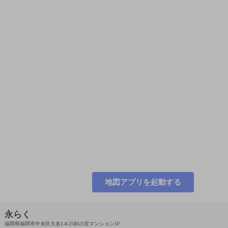
地図アプリを起動する
永らく
福岡県福岡市中央区大名1-8-25杉の宮マンション1F