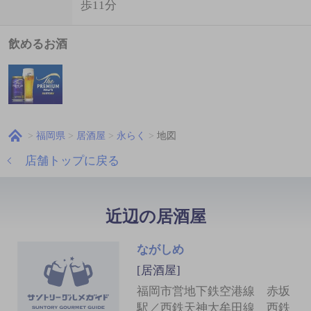
歩11分
飲めるお酒
福岡県
居酒屋
永らく
地図
店舗トップに戻る
近辺の居酒屋
ながしめ
[居酒屋]
福岡市営地下鉄空港線 赤坂
駅／西鉄天神大牟田線 西鉄