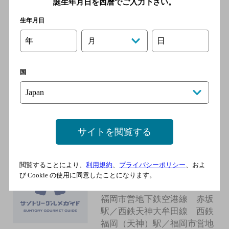
駅／西鉄天神大牟田線 西鉄
誕生年月日を西暦でご入力下さい。
福岡（天神）駅／福岡市営地
生年月日
下鉄空港線 天神駅／福岡市
営地下鉄七隈線 薬院大通駅
年
日
月
国
路地裏食堂 SMALL SPACE ex
酒場コージ
[居酒屋]
地下鉄空港線（1号線） 赤坂
駅 徒歩7分
サイトを閲覧する
閲覧することにより、
利用規約
、
プライバシーポリシー
、およ
食堂Ｌｉｇｈｔ
び Cookie の使用に同意したことになります。
[居酒屋]
福岡市営地下鉄空港線 赤坂
駅／西鉄天神大牟田線 西鉄
福岡（天神）駅／福岡市営地