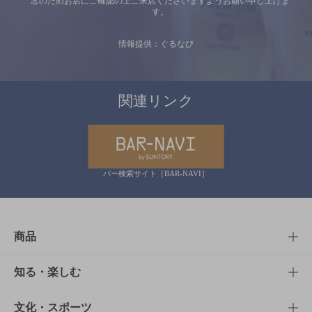
念のためお店にご確認の上ご来店くださいますようお願い申し上げま
す。
情報提供：ぐるなび
関連リンク
バー検索サイト［BAR-NAVI］
商品
商品TOP
知る・楽しむ
商品一覧
知る・楽しむTOP
文化・スポーツ