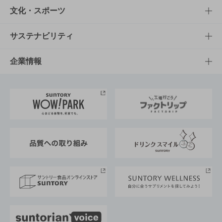
商品一覧
知る・楽しむTOP
文化・スポーツ
商品発売情報
キャンペーン
文化・スポーツTOP
サステナビリティ
栄養成分一覧
工場見学
サントリーホール
サステナビリティTOP
企業情報
お料理・お酒レシピ
サントリー美術館
トップメッセージ
企業情報TOP
地域情報
サントリーサンバーズ大阪
サントリーが考えるサステナビリティ経営
企業概要
東京サントリーサンゴリアス
ESG情報ポータル
グループ企業一覧
サントリースポーツ
サステナビリティストーリーズ
事業所一覧
採用情報