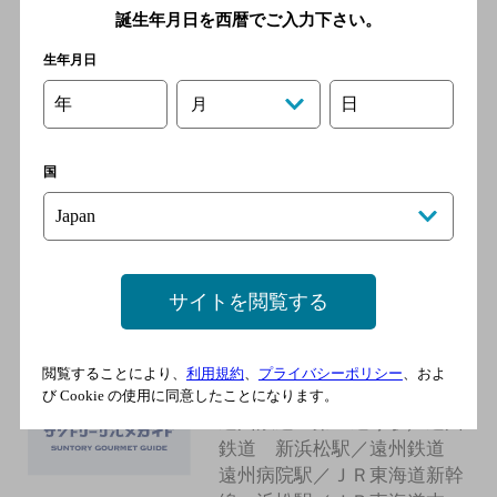
遠州病院駅／ＪＲ東海道新幹
誕生年月日を西暦でご入力下さい。
線 浜松駅／ＪＲ東海道本
生年月日
線 浜松駅
年
日
月
浜松料理 娯座樓
国
[居酒屋]
遠州鉄道線 第一通り駅 徒歩6
分／遠州鉄道線 新浜松駅 徒
歩7分
サイトを閲覧する
やっぱり酒夢来
閲覧することにより、
利用規約
、
プライバシーポリシー
、およ
[居酒屋]
び Cookie の使用に同意したことになります。
遠州鉄道 第一通り駅／遠州
鉄道 新浜松駅／遠州鉄道
遠州病院駅／ＪＲ東海道新幹