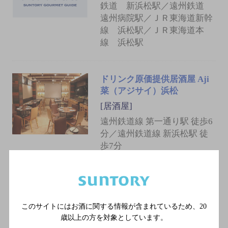
鉄道 新浜松駅／遠州鉄道
遠州病院駅／ＪＲ東海道新幹
線 浜松駅／ＪＲ東海道本
線 浜松駅
ドリンク原価提供居酒屋 Aji
菜（アジサイ）浜松
[居酒屋]
遠州鉄道線 第一通り駅 徒歩6
分／遠州鉄道線 新浜松駅 徒
歩7分
食堂てらだ
[居酒屋]
このサイトにはお酒に関する情報が含まれているため、
20
遠州鉄道 第一通り駅／遠州
歳以上の方を対象としています。
鉄道 新浜松駅／遠州鉄道