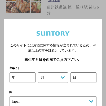
[居酒屋]
遠州鉄道線 第一通り駅 徒歩6
分
天晴
[居酒屋]
遠州鉄道 第一通り駅／遠州
このサイトにはお酒に関する情報が含まれているため、
20
鉄道 新浜松駅／遠州鉄道
歳以上の方を対象としています。
遠州病院駅／ＪＲ東海道新幹
誕生年月日を西暦でご入力下さい。
線 浜松駅／ＪＲ東海道本
線 浜松駅
生年月日
年
日
月
レガロ
[居酒屋]
国
遠州鉄道 第一通り駅／遠州
鉄道 新浜松駅／遠州鉄道