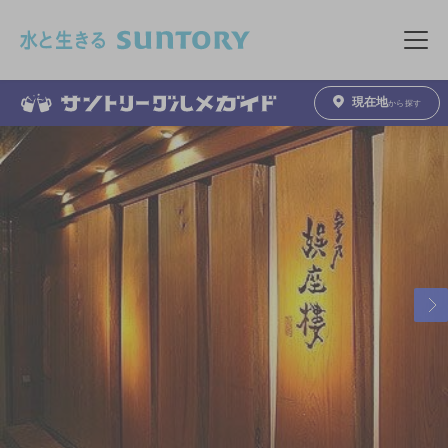
このページの本文へ移動
メニュ
現在地
から探す