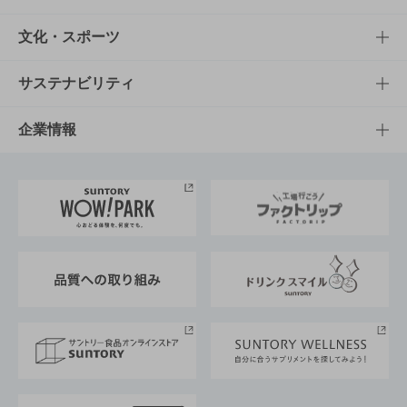
商品一覧
知る・楽しむTOP
文化・スポーツ
商品発売情報
キャンペーン
文化・スポーツTOP
サステナビリティ
栄養成分一覧
工場見学
サントリーホール
サステナビリティTOP
企業情報
お料理・お酒レシピ
サントリー美術館
トップメッセージ
企業情報TOP
地域情報
サントリーサンバーズ大阪
サントリーが考えるサステナビリティ経営
企業概要
東京サントリーサンゴリアス
ESG情報ポータル
グループ企業一覧
サントリースポーツ
サステナビリティストーリーズ
事業所一覧
採用情報