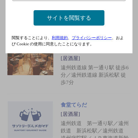
遠州病院駅／ＪＲ東海道新幹
線 浜松駅／ＪＲ東海道本
サイトを閲覧する
線 浜松駅
閲覧することにより、
利用規約
、
プライバシーポリシー
、およ
ドリンク原価提供居酒屋 Aji
び Cookie の使用に同意したことになります。
菜（アジサイ）浜松
[居酒屋]
遠州鉄道線 第一通り駅 徒歩6
分／遠州鉄道線 新浜松駅 徒
歩7分
食堂てらだ
[居酒屋]
遠州鉄道 第一通り駅／遠州
鉄道 新浜松駅／遠州鉄道