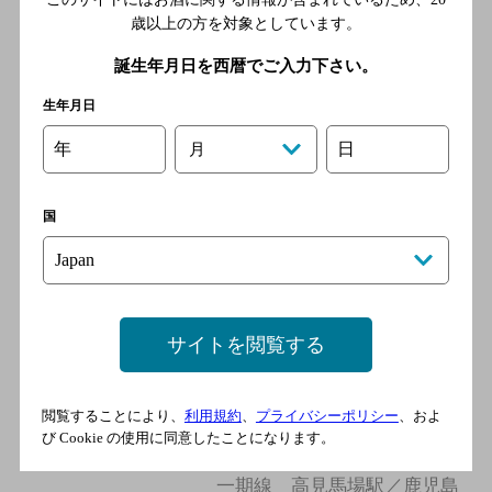
歳以上の方を対象としています。
黒豚しゃぶ処 まえだ
誕生年月日を西暦でご入力下さい。
[居酒屋]
鹿児島市電第一期線 市立病
生年月日
院前駅／鹿児島市電１系統
年
日
月
市立病院前駅／鹿児島市電第
一期線 高見馬場駅／鹿児島
市電第二期線 高見馬場駅／
国
鹿児島市電１系統 高見馬場
駅
味膳まさむね 雅宗
サイトを閲覧する
[居酒屋]
鹿児島市電第一期線 市立病
閲覧することにより、
利用規約
、
プライバシーポリシー
、およ
院前駅／鹿児島市電１系統
び Cookie の使用に同意したことになります。
市立病院前駅／鹿児島市電第
一期線 高見馬場駅／鹿児島