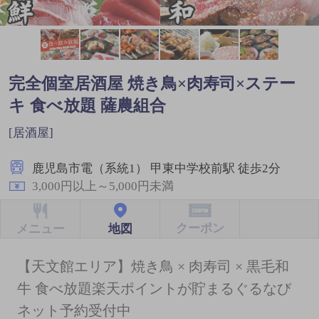
完全個室居酒屋 焼き鳥×肉寿司×ステー
キ 食べ放題 薩農組合
[居酒屋]
鹿児島市電（系統1） 甲東中学校前駅 徒歩2分
3,000円以上～5,000円未満
クーポン
地図
メニュー
【天文館エリア】焼き鳥 × 肉寿司 × 黒毛和
牛 食べ放題楽天ポイントが貯まるぐるなび
ネット予約受付中