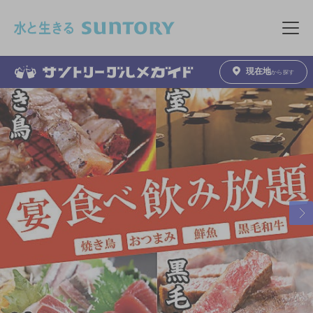
このページの本文へ移動
メニュ
現在地
から探す