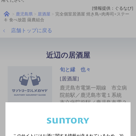
用ください。
[情報提供：ぐるなび]
鹿児島県
居酒屋
完全個室居酒屋 焼き鳥×肉寿司×ステー
キ 食べ放題 薩農組合
店舗トップに戻る
近辺の居酒屋
旬と縁 也々
[居酒屋]
鹿児島市電第一期線 市立病
院前駅／鹿児島市電１系統
市立病院前駅／鹿児島市電２
系統 天文館通駅／鹿児島市
電第一期線 天文館通駅／鹿
児島市電１系統 天文館通駅
このサイトにはお酒に関する情報が含まれているため、
20