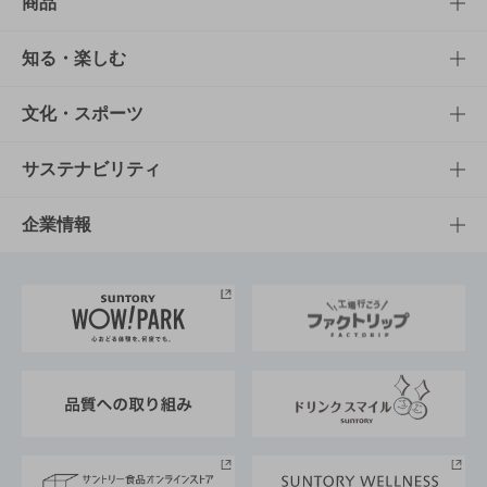
商品
商品TOP
知る・楽しむ
商品一覧
知る・楽しむTOP
文化・スポーツ
商品発売情報
キャンペーン
文化・スポーツTOP
サステナビリティ
栄養成分一覧
工場見学
サントリーホール
サステナビリティTOP
企業情報
お料理・お酒レシピ
サントリー美術館
トップメッセージ
企業情報TOP
地域情報
サントリーサンバーズ大阪
サントリーが考えるサステナビリティ経営
企業概要
東京サントリーサンゴリアス
ESG情報ポータル
グループ企業一覧
サントリースポーツ
サステナビリティストーリーズ
事業所一覧