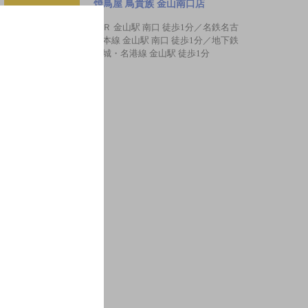
焼鳥屋 鳥貴族 金山南口店
ＪＲ 金山駅 南口 徒歩1分／名鉄名古
屋本線 金山駅 南口 徒歩1分／地下鉄
名城・名港線 金山駅 徒歩1分