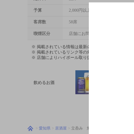
予算
2,000円以上～3,000円未満
客席数
58席
喫煙区分
店舗にお問い合わせください
※ 掲載されている情報は最新の内容と異なる場合が
※ 掲載されているリンク等の外部コンテンツはお客
※ 店舗によりハイボール取り扱い銘柄が異なります。
飲めるお酒
愛知県
居酒屋
立呑み 魚椿金山店