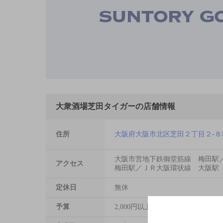
大衆酒場芝田タイガーの店舗情報
住所
大阪府大阪市北区芝田２丁目２-８
大阪市営地下鉄御堂筋線 梅田駅
アクセス
梅田駅／ＪＲ大阪環状線 大阪駅
定休日
無休
予算
2,000円以上～3,000円未満