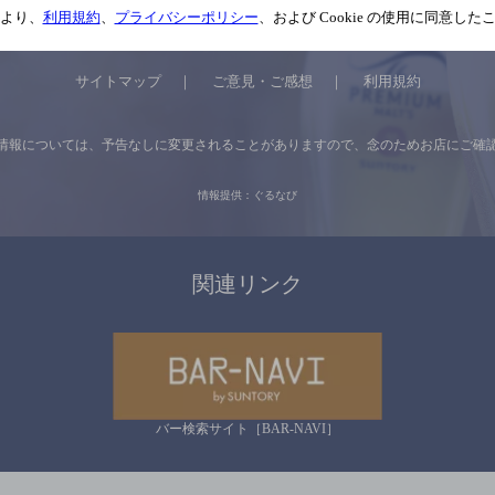
より、
利用規約
、
プライバシーポリシー
、および Cookie の使用に同意し
サイトマップ
ご意見・ご感想
利用規約
情報については、
予告なしに変更されることがありますので、
念のためお店にご確
情報提供：ぐるなび
関連リンク
バー検索サイト［BAR-NAVI］