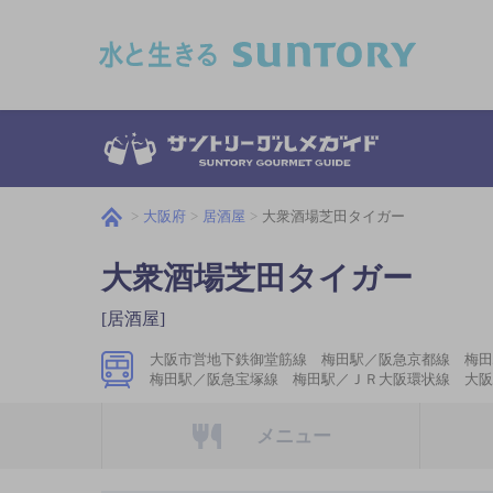
このページの本文へ移動
大阪府
居酒屋
大衆酒場芝田タイガー
大衆酒場芝田タイガー
[居酒屋]
大阪市営地下鉄御堂筋線 梅田駅／阪急京都線 梅
梅田駅／阪急宝塚線 梅田駅／ＪＲ大阪環状線 大阪
メニュー