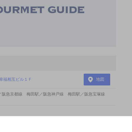
幸福相互ビル１Ｆ
地図
／阪急京都線 梅田駅／阪急神戸線 梅田駅／阪急宝塚線