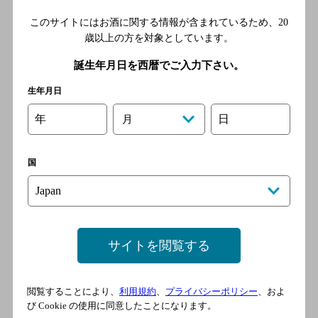
[居酒屋]
このサイトにはお酒に関する情報が含まれているため、
20
福岡市営地下鉄空港線 赤坂
歳以上の方を対象としています。
駅／西鉄天神大牟田線 西鉄
誕生年月日を西暦でご入力下さい。
福岡（天神）駅／福岡市営地
下鉄空港線 天神駅／福岡市
生年月日
営地下鉄七隈線 薬院大通駅
／西鉄天神大牟田線 薬院駅
年
日
月
国
路地裏食堂 SMALL SPACE ex
酒場コージ
[居酒屋]
地下鉄空港線（1号線） 赤坂
サイトを閲覧する
駅 徒歩7分
閲覧することにより、
利用規約
、
プライバシーポリシー
、およ
食堂Ｌｉｇｈｔ
び Cookie の使用に同意したことになります。