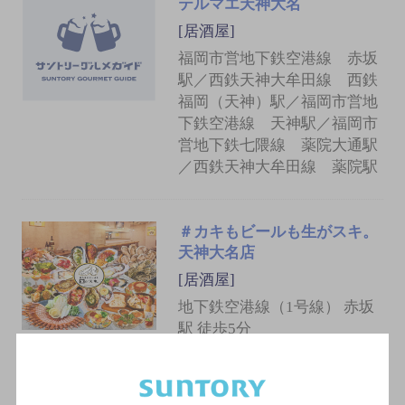
テルマエ天神大名
[居酒屋]
福岡市営地下鉄空港線 赤坂
駅／西鉄天神大牟田線 西鉄
福岡（天神）駅／福岡市営地
下鉄空港線 天神駅／福岡市
営地下鉄七隈線 薬院大通駅
／西鉄天神大牟田線 薬院駅
＃カキもビールも生がスキ。
天神大名店
[居酒屋]
地下鉄空港線（1号線） 赤坂
駅 徒歩5分
麺屋わがもん