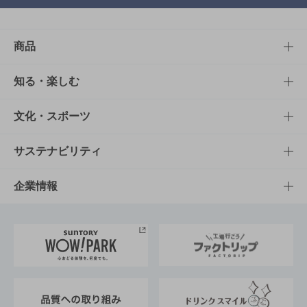
商品
商品TOP
知る・楽しむ
商品一覧
知る・楽しむTOP
文化・スポーツ
商品発売情報
キャンペーン
文化・スポーツTOP
サステナビリティ
栄養成分一覧
工場見学
サントリーホール
サステナビリティTOP
企業情報
お料理・お酒レシピ
サントリー美術館
トップメッセージ
企業情報TOP
地域情報
サントリーサンバーズ大阪
サントリーが考えるサステナビリティ経営
企業概要
東京サントリーサンゴリアス
ESG情報ポータル
グループ企業一覧