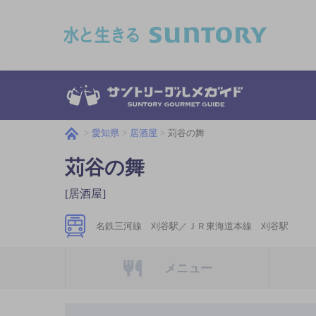
このページの本文へ移動
愛知県
居酒屋
苅谷の舞
苅谷の舞
[居酒屋]
名鉄三河線 刈谷駅／ＪＲ東海道本線 刈谷駅
メニュー