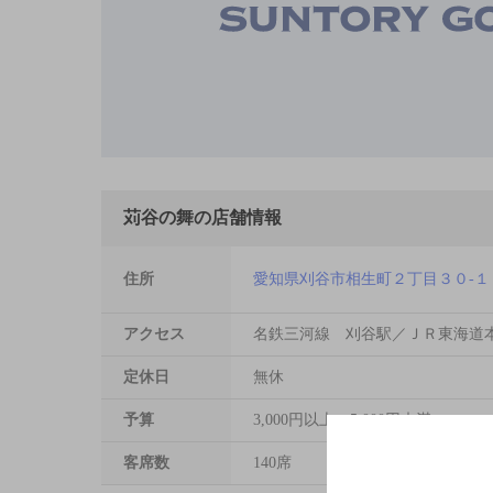
苅谷の舞の店舗情報
住所
愛知県刈谷市相生町２丁目３０-
アクセス
名鉄三河線 刈谷駅／ＪＲ東海道
定休日
無休
予算
3,000円以上～5,000円未満
客席数
140席