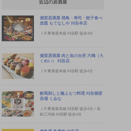
近辺の居酒屋
個室居酒屋 焼鳥・寿司・餃子食べ
放題 もてなしや 刈谷本店
ＪＲ東海道本線 刈谷駅 徒歩4分
個室居酒屋 肉と魚の台所 六鳴（ろ
くめい） 刈谷店
ＪＲ東海道本線 刈谷駅 徒歩4分
鮮馬刺しと極上もつ料理 刈谷個室
呑場 くゐな
ＪＲ東海道本線 刈谷駅 徒歩4分／名
鉄三河線 刈谷駅 徒歩4分