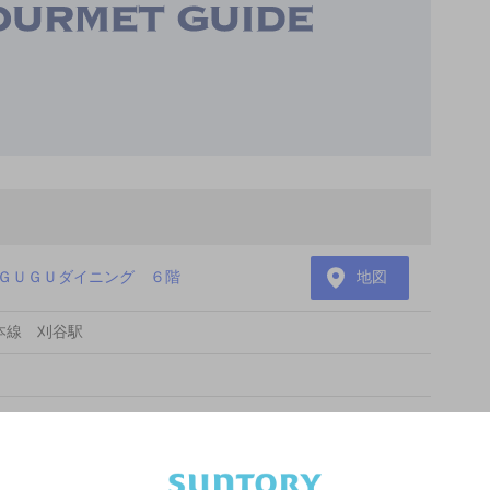
１ＧＵＧＵダイニング ６階
地図
本線 刈谷駅