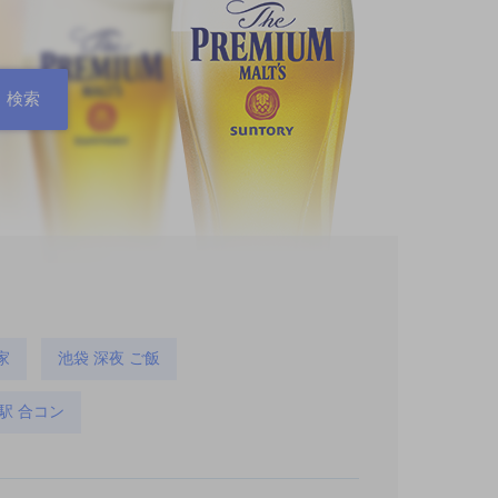
家
池袋 深夜 ご飯
駅 合コン