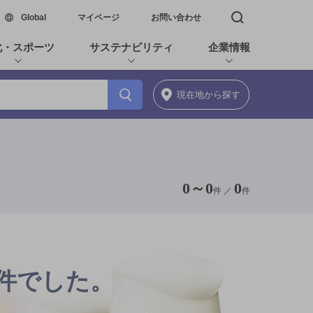
新しいウィンドウで開く
Global
マイページ
お問い合わせ
検索窓を開く
化・スポーツ
サステナビリティ
企業情報
現在地
から探す
0
～
0
0
件 ／
件
0件でした。