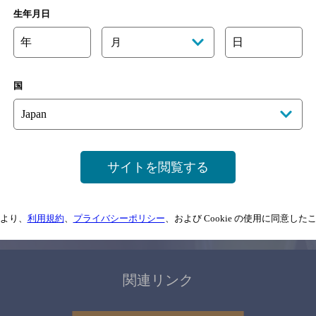
関連ページ
生年月日
年
日
月
国
サイトマップ
ご意見・ご感想
利用規約
サイトを閲覧する
情報については、
予告なしに変更されることがありますので、
念のためお店にご確
より、
利用規約
、
プライバシーポリシー
、および Cookie の使用に同意し
情報提供：ぐるなび
関連リンク