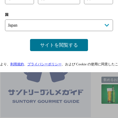
会津ＢＡＲＵ
国
[居酒屋]
サイトを閲覧する
3
より、
利用規約
、
プライバシーポリシー
、および Cookie の使用に同意し
1
飲めるお