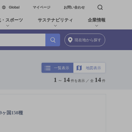
新しいウィンドウで開く
Global
マイページ
お問い合わせ
検索窓を開く
化・スポーツ
サステナビリティ
企業情報
現在地
から探す
一覧表示
地図表示
1
14
14
～
件を表示 ／
全
件
9ヶ国150種