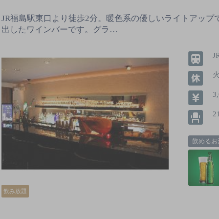
JR福島駅東口より徒歩2分。暖色系の優しいライトアップ
出したワインバーです。グラ…
3
2
飲めるお
飲み放題