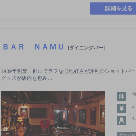
詳細を見る
ＢＡＲ ＮＡＭＵ
[ダイニングバー]
1989年創業、郡山でラフな心地好さが評判のショットバー。
グッズが店内を包み…
2
4
飲めるお