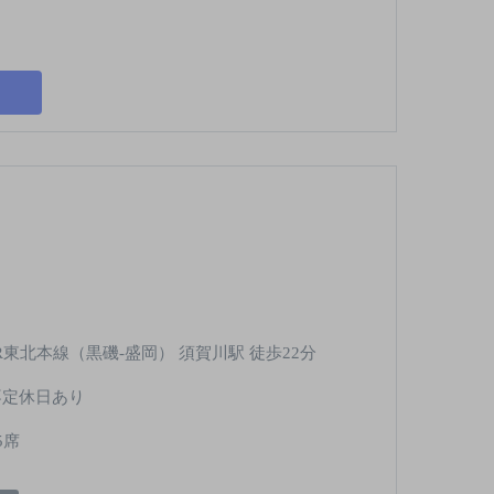
R東北本線（黒磯-盛岡） 須賀川駅 徒歩22分
不定休日あり
5席