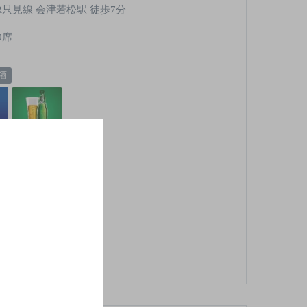
R只見線 会津若松駅 徒歩7分
0席
酒