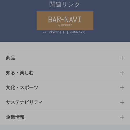
関連リンク
バー検索サイト［BAR-NAVI］
商品
商品TOP
知る・楽しむ
商品一覧
知る・楽しむTOP
文化・スポーツ
商品発売情報
キャンペーン
文化・スポーツTOP
サステナビリティ
栄養成分一覧
工場見学
サントリーホール
サステナビリティTOP
企業情報
お料理・お酒レシピ