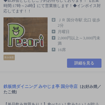
◆飲み会どしどしご予約お待ちしております！【営業
時間:17時～24時】にて営業致します！◆インボイス対
応してます！！
ＪＲ 国分寺駅 北口 徒歩
2分
月曜日
2,000円以上～3,000円未
満
16席
飲み放題
詳細を見る
鉄板焼ダイニング みやじま亭 国分寺店
[お好み焼／
たこ焼]
【単品飲み放題あり！】食べたい！飲みたい！が叶う