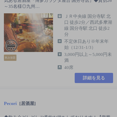
気ある居酒屋『博多ガラクタ屋台 国分寺店』◆貸切26
～35名様◎九州…
ＪＲ中央線 国分寺駅 北
口 徒歩2分／西武多摩湖
線 国分寺駅 北口 徒歩2
分
不定休日あり※年末年
始（12/31-1/3）
3,000円以上～5,000円未
飲み放題
満
40席
詳細を見る
Pecori
[居酒屋]