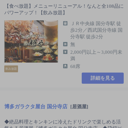
【食べ放題】メニューリニューアル！なんと全108品に
パワーアップ！【飲み放題】
ＪＲ中央線 国分寺駅 徒
歩2分／西武国分寺線 国
分寺駅 徒歩2分
無
2,000円以上～3,000円未
満
68席
飲み放題
詳細を見る
博多ガラクタ屋台 国分寺店
[居酒屋]
◆絶品料理とキンキンに冷えたドリンクで楽しめる活