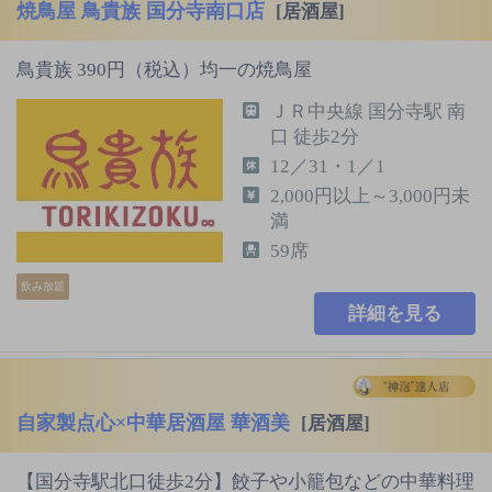
焼鳥屋 鳥貴族 国分寺南口店
[居酒屋]
鳥貴族 390円（税込）均一の焼鳥屋
ＪＲ中央線 国分寺駅 南
口 徒歩2分
12／31・1／1
2,000円以上～3,000円未
満
59席
飲み放題
詳細を見る
自家製点心×中華居酒屋 華酒美
[居酒屋]
【国分寺駅北口徒歩2分】餃子や小籠包などの中華料理