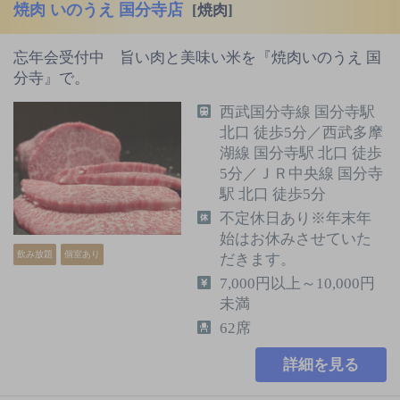
焼肉 いのうえ 国分寺店
[焼肉]
忘年会受付中 旨い肉と美味い米を『焼肉いのうえ 国
分寺』で。
西武国分寺線 国分寺駅
北口 徒歩5分／西武多摩
湖線 国分寺駅 北口 徒歩
5分／ＪＲ中央線 国分寺
駅 北口 徒歩5分
不定休日あり※年末年
始はお休みさせていた
飲み放題
個室あり
だきます。
7,000円以上～10,000円
未満
62席
詳細を見る