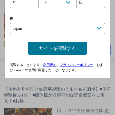
年
日
ＪＲ中央線 国分寺駅 徒
月
歩2分
無
国
3,000円以上～5,000円未
満
45席
飲み放題
サイトを閲覧する
詳細を見る
閲覧することにより、
利用規約
、
プライバシーポリシー
、およ
び Cookie の使用に同意したことになります。
九州魂 国分寺駅北口店
[居酒屋]
【本格九州料理と厳選芋焼酎のうまかもん酒場】■国分
寺駅徒歩1分！■団体様が収容可能な完全個室をご用
意！■お得…
ＪＲ中央線 国分寺駅 徒