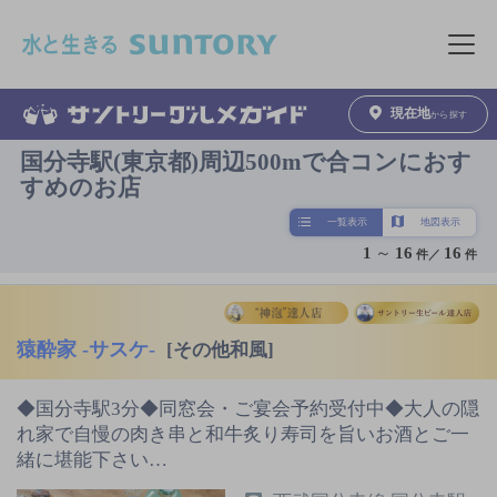
このページの本文へ移動
メニュ
現在地
から探す
国分寺駅(東京都)周辺500mで合コンにおす
すめのお店
一覧表示
地図表示
1
～
16
16
件／
件
猿酔家 ‐サスケ‐
[その他和風]
◆国分寺駅3分◆同窓会・ご宴会予約受付中◆大人の隠
れ家で自慢の肉き串と和牛炙り寿司を旨いお酒とご一
緒に堪能下さい…