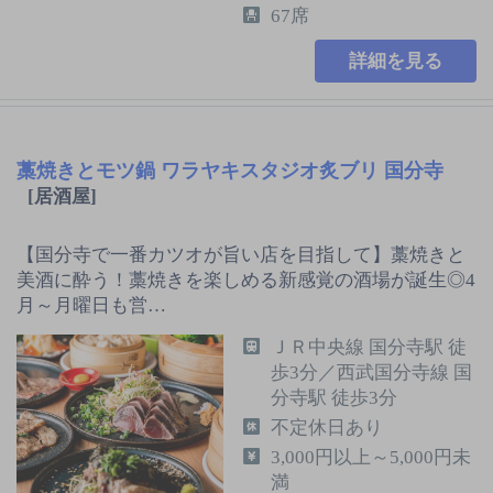
67席
詳細を見る
藁焼きとモツ鍋 ワラヤキスタジオ炙ブリ 国分寺
[居酒屋]
【国分寺で一番カツオが旨い店を目指して】藁焼きと
美酒に酔う！藁焼きを楽しめる新感覚の酒場が誕生◎4
月～月曜日も営…
ＪＲ中央線 国分寺駅 徒
歩3分／西武国分寺線 国
分寺駅 徒歩3分
不定休日あり
3,000円以上～5,000円未
満