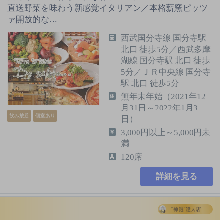
直送野菜を味わう新感覚イタリアン／本格薪窯ピッツ
ァ開放的な…
西武国分寺線 国分寺駅
北口 徒歩5分／西武多摩
湖線 国分寺駅 北口 徒歩
5分／ＪＲ中央線 国分寺
駅 北口 徒歩5分
無年末年始（2021年12
月31日～2022年1月3
飲み放題
個室あり
日）
3,000円以上～5,000円未
満
120席
詳細を見る