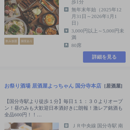
歩1分
無年末年始（2025年12
月31日～2026年1月1
日）
3,000円以上～5,000円未
満
飲み放題
個室あり
80席
詳細を見る
お祭り酒場 居酒屋よっちゃん 国分寺本店
[居酒屋]
【国分寺駅より徒歩１分】毎日１１：３０よりオープ
ン！昼のみも大歓迎日本酒好きに朗報！激レア銘酒も
全品600円！！…
ＪＲ中央線 国分寺駅 南