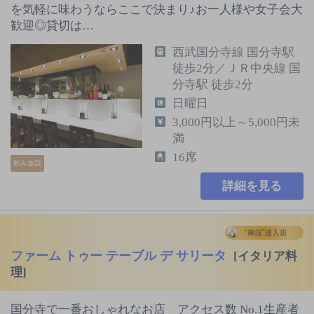
を気軽に味わうならここで決まり♪お一人様や女子会大
歓迎◎貸切は…
西武国分寺線 国分寺駅
徒歩2分／ＪＲ中央線 国
分寺駅 徒歩2分
日曜日
3,000円以上～5,000円未
満
16席
飲み放題
詳細を見る
ファーム トゥー テーブル デ サリータ
[イタリア料
理]
国分寺で一番おしゃれなお店 アクセス数 No.1生産者