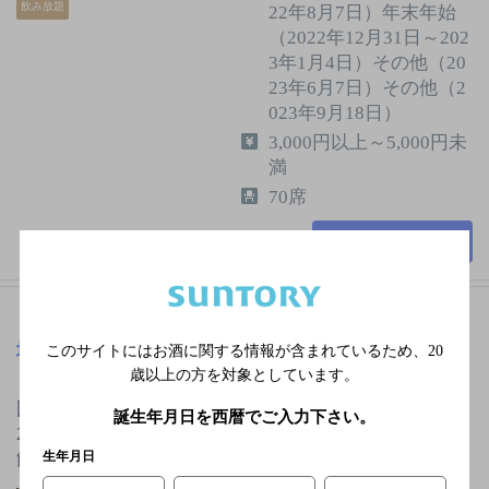
飲み放題
22年8月7日）年末年始
（2022年12月31日～202
3年1月4日）その他（20
23年6月7日）その他（2
023年9月18日）
3,000円以上～5,000円未
満
70席
詳細を見る
地鶏マニア トリ酒場 国分寺
[居酒屋]
このサイトにはお酒に関する情報が含まれているため、
20
歳以上の方を対象としています。
国分寺駅から徒歩1分！国分寺地鶏居酒屋！宴会コース
誕生年月日を西暦でご入力下さい。
2990円からご用意しております！大人気！焼き鳥食べ
生年月日
飲み放題コ…