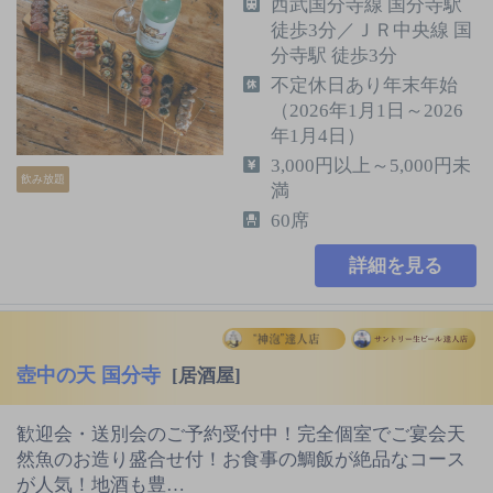
西武国分寺線 国分寺駅
徒歩3分／ＪＲ中央線 国
分寺駅 徒歩3分
不定休日あり年末年始
（2026年1月1日～2026
年1月4日）
3,000円以上～5,000円未
飲み放題
満
60席
詳細を見る
壺中の天 国分寺
[居酒屋]
歓迎会・送別会のご予約受付中！完全個室でご宴会天
然魚のお造り盛合せ付！お食事の鯛飯が絶品なコース
が人気！地酒も豊…