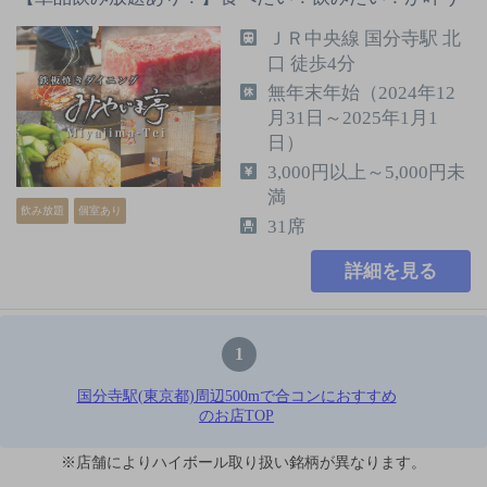
ＪＲ中央線 国分寺駅 北
口 徒歩4分
無年末年始（2024年12
月31日～2025年1月1
日）
3,000円以上～5,000円未
満
飲み放題
個室あり
31席
詳細を見る
1
国分寺駅(東京都)周辺500mで合コンにおすすめ
のお店TOP
※店舗によりハイボール取り扱い銘柄が異なります。