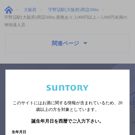
大阪府
宇野辺駅(大阪府)周辺500m
宇野辺駅(大阪府)周辺500m,座敷あり,3,000円以上～5,000円未満の
神泡達人店
関連ページ
サイトマップ
ご意見・ご感想
利用規約
※それぞれのお店のメニューや営業時間などの掲載情報については、
このサイトにはお酒に関する情報が含まれているため、
20
予告なしに変更されることがありますので、
念のためお店にご確認の上ご来店くださいますようお願い申し上げま
歳以上の方を対象としています。
す。
誕生年月日を西暦でご入力下さい。
情報提供：ぐるなび
生年月日