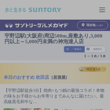
このページの本文へ移動
メニュ
現在地
から探す
宇野辺駅(大阪府)周辺500m,座敷あり,3,000
円以上～5,000円未満の神泡達人店
一覧表示
地図表示
1
～
1
1
件／
件
本日のおすすめ 吹田店
[居酒屋]
【宇野辺駅徒歩3分】焼肉×もつ鍋の最強コラボ！本物
の味をお子様からお年寄りまでみんなに届けたい。最
高級黒毛和牛な…