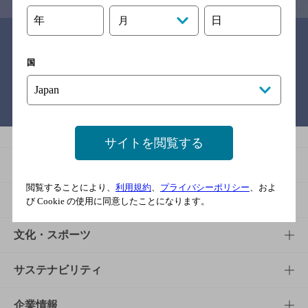
年
日
月
関連リンク
国
バー検索サイト［BAR-NAVI］
サイトを閲覧する
商品
閲覧することにより、
利用規約
、
プライバシーポリシー
、およ
商品TOP
知る・楽しむ
び Cookie の使用に同意したことになります。
商品一覧
知る・楽しむTOP
文化・スポーツ
商品発売情報
キャンペーン
文化・スポーツTOP
サステナビリティ
栄養成分一覧
工場見学
サントリーホール
サステナビリティTOP
企業情報