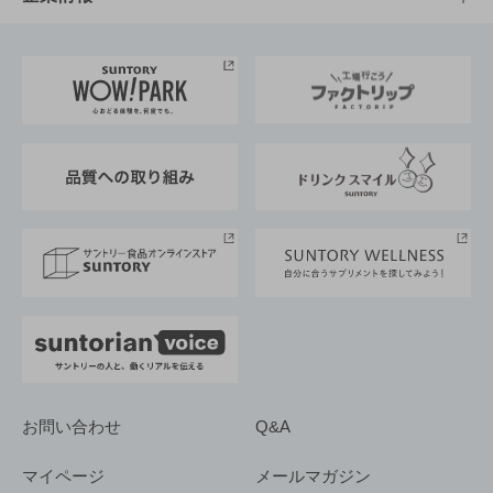
お料理・お酒レシピ
サントリー美術館
トップメッセージ
企業情報TOP
地域情報
サントリーサンバーズ大阪
サントリーが考えるサステナビリティ経営
企業概要
東京サントリーサンゴリアス
ESG情報ポータル
グループ企業一覧
サントリースポーツ
サステナビリティストーリーズ
事業所一覧
採用情報
お問い合わせ
Q&A
マイページ
メールマガジン