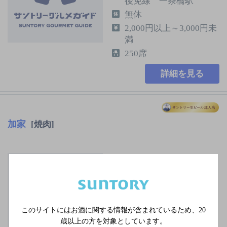
後免線 一条橋駅
無休
2,000円以上～3,000円未
満
250席
詳細を見る
加家
[焼肉]
ＪＲ土讃線 円行寺口駅
徒歩2分
毎週月曜日
30席
このサイトにはお酒に関する情報が含まれているため、
20
歳以上の方を対象としています。