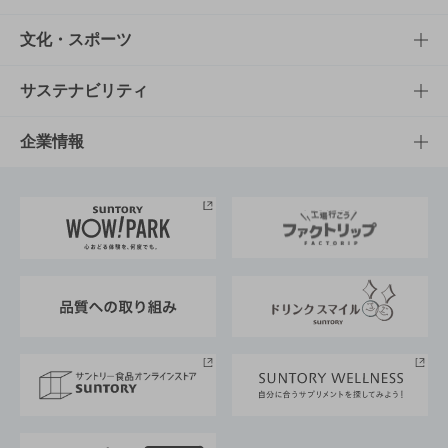
商品一覧
知る・楽しむTOP
文化・スポーツ
商品発売情報
キャンペーン
文化・スポーツTOP
サステナビリティ
栄養成分一覧
工場見学
サントリーホール
サステナビリティTOP
企業情報
お料理・お酒レシピ
サントリー美術館
トップメッセージ
企業情報TOP
地域情報
サントリーサンバーズ大阪
サントリーが考えるサステナビリティ経営
企業概要
東京サントリーサンゴリアス
ESG情報ポータル
グループ企業一覧
サントリースポーツ
サステナビリティストーリーズ
事業所一覧
採用情報