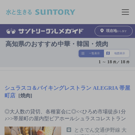
このページの本文へ移動
メニュ
現在地
から探す
高知県のおすすめ中華・韓国・焼肉
一覧表示
地図表示
1
～
18
18
件／
件
シュラスコ＆バイキングレストラン ALEGRIA 帯屋
町店
[焼肉]
◎大人数の貸切、各種宴会に◎<<ひろめ市場徒歩1分
♪>>帯屋町の屋内型ビアホールシュラスコレストラン
とさでん交通伊野線 大