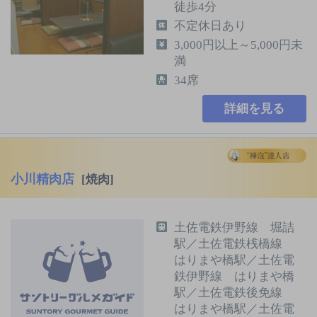
徒歩4分
不定休日あり
3,000円以上～5,000円未
満
34席
詳細を見る
小川精肉店
[焼肉]
土佐電鉄伊野線 堀詰
駅／土佐電鉄桟橋線
はりまや橋駅／土佐電
鉄伊野線 はりまや橋
駅／土佐電鉄後免線
はりまや橋駅／土佐電