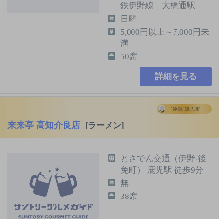
鉄伊野線 大橋通駅
日曜
5,000円以上～7,000円未
満
50席
詳細を見る
来来亭 高知介良店
[ラーメン]
とさでん交通（伊野-後
免町） 鹿児駅 徒歩9分
無
38席