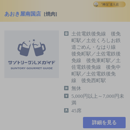
あおき屋南国店
[焼肉]
土佐電鉄後免線 後免
町駅／土佐くろしお鉄
道ごめん・なはり線
後免町駅／土佐電鉄後
免線 後免東町駅／土
佐電鉄後免線 後免中
町駅／土佐電鉄後免
線 後免西町駅
無休
5,000円以上～7,000円未
満
45席
詳細を見る