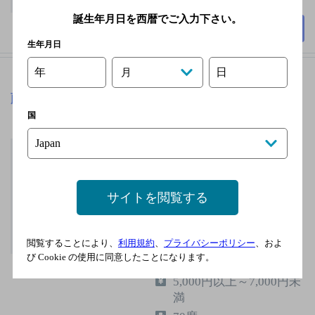
誕生年月日を西暦でご入力下さい。
詳細を見る
生年月日
年
日
月
藤のや焼肉
[焼肉]
国
土佐電鉄桟橋線 蓮池
町通駅／土佐電鉄桟橋
線 高知橋駅／土佐電
鉄伊野線 堀詰駅／土
サイトを閲覧する
佐電鉄伊野線 はりま
や橋駅／土佐電鉄後免
線 はりまや橋駅
閲覧することにより、
利用規約
、
プライバシーポリシー
、およ
び Cookie の使用に同意したことになります。
無休
5,000円以上～7,000円未
満