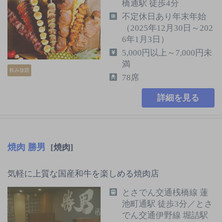
橋通駅 徒歩4分
不定休日あり年末年始
（2025年12月30日～202
6年1月3日）
5,000円以上～7,000円未
満
飲み放題
78席
詳細を見る
焼肉 勝男
[焼肉]
気軽に上質な国産和牛を楽しめる焼肉店
とさでん交通桟橋線 蓮
池町通駅 徒歩3分／とさ
でん交通伊野線 堀詰駅