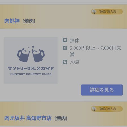
肉処神
[焼肉]
無休
5,000円以上～7,000円未
満
70席
詳細を見る
肉匠坂井 高知野市店
[焼肉]