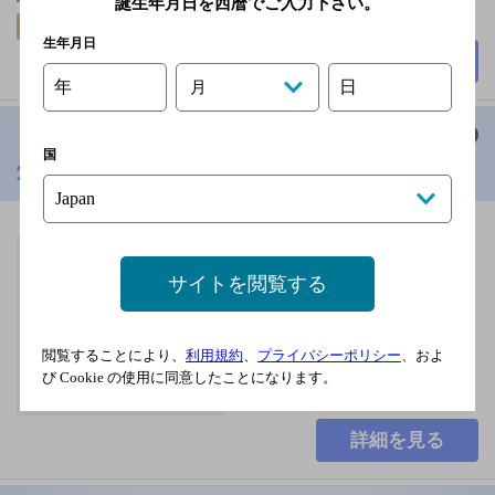
誕生年月日を西暦でご入力下さい。
45席
飲み放題
生年月日
詳細を見る
年
日
月
国
焼肉の十八屋
[焼肉]
熊本電気鉄道藤崎線 藤
崎宮前駅 徒歩8分
サイトを閲覧する
毎週水曜日
40席
閲覧することにより、
利用規約
、
プライバシーポリシー
、およ
び Cookie の使用に同意したことになります。
詳細を見る