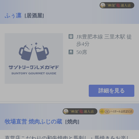
ふぅ凛
[居酒屋]
JR豊肥本線 三里木駅 徒
歩4分
50席
詳細を見る
牧場直営 焼肉ふじの蔵
[焼肉]
直営店こだわりの和牛焼肉と馬刺し・馬焼きをお楽し