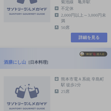
菊池線 亀井駅
不定休
2,000円以上～3,000円未
満
50席
詳細を見る
酒膳にし山
[日本料理]
熊本市電Ａ系統 辛島町
駅 徒歩2分
25席