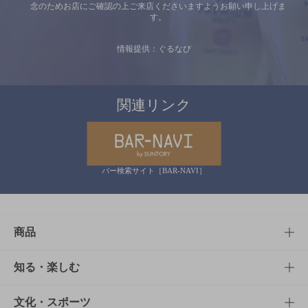
念のためお店にご確認の上ご来店くださいますようお願い申し上げま
す。
情報提供：ぐるなび
関連リンク
バー検索サイト［BAR-NAVI］
商品
商品TOP
知る・楽しむ
商品一覧
知る・楽しむTOP
文化・スポーツ