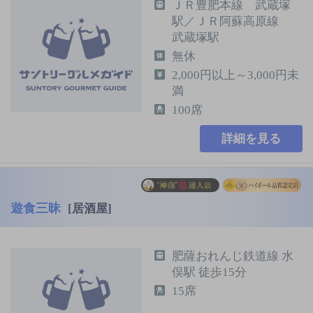
ＪＲ豊肥本線 武蔵塚
駅／ＪＲ阿蘇高原線
武蔵塚駅
無休
2,000円以上～3,000円未
満
100席
詳細を見る
遊食三昧
[居酒屋]
肥薩おれんじ鉄道線 水
俣駅 徒歩15分
15席