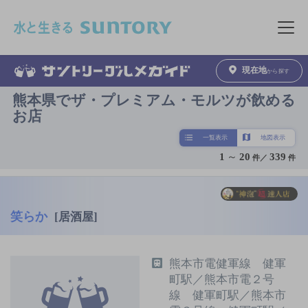
このページの本文へ移動
メニュ
現在地
から探す
熊本県でザ・プレミアム・モルツが飲める
お店
一覧表示
地図表示
1
～
20
339
件／
件
笑らか
[居酒屋]
熊本市電健軍線 健軍
町駅／熊本市電２号
線 健軍町駅／熊本市