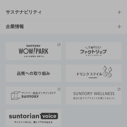
商品発売情報
キャンペーン
文化・スポーツTOP
サステナビリティ
栄養成分一覧
工場見学
サントリーホール
サステナビリティTOP
企業情報
お料理・お酒レシピ
サントリー美術館
トップメッセージ
企業情報TOP
地域情報
サントリーサンバーズ大阪
サントリーが考えるサステナビリティ経営
企業概要
東京サントリーサンゴリアス
ESG情報ポータル
グループ企業一覧
サントリースポーツ
サステナビリティストーリーズ
事業所一覧
採用情報