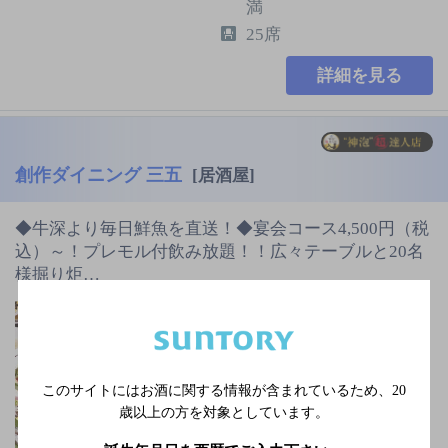
満
25席
詳細を見る
創作ダイニング 三五
[居酒屋]
◆牛深より毎日鮮魚を直送！◆宴会コース4,500円（税
込）～！プレモル付飲み放題！！広々テーブルと20名
様掘り炬…
熊本市電 通町筋駅 徒歩
4分／熊本市電 水道町駅
徒歩5分
不定休日あり
このサイトにはお酒に関する情報が含まれているため、
20
3,000円以上～5,000円未
歳以上の方を対象としています。
満