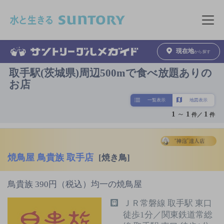
このページの本文へ移動
メニュ
現在地
から探す
取手駅(茨城県)周辺500mで食べ放題ありの
お店
一覧表示
地図表示
1
～
1
1
件／
件
焼鳥屋 鳥貴族 取手店
[焼き鳥]
鳥貴族 390円（税込）均一の焼鳥屋
ＪＲ常磐線 取手駅 東口
徒歩1分／関東鉄道常総