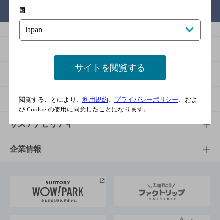
バー検索サイト［BAR-NAVI］
国
商品
サイトを閲覧する
商品TOP
知る・楽しむ
商品一覧
知る・楽しむTOP
文化・スポーツ
閲覧することにより、
利用規約
、
プライバシーポリシー
、およ
び Cookie の使用に同意したことになります。
商品発売情報
キャンペーン
文化・スポーツTOP
サステナビリティ
栄養成分一覧
工場見学
サントリーホール
サステナビリティTOP
企業情報
お料理・お酒レシピ
サントリー美術館
トップメッセージ
企業情報TOP
地域情報
サントリーサンバーズ大阪
サントリーが考えるサステナビリティ経営
企業概要
東京サントリーサンゴリアス