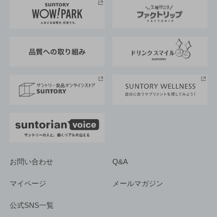
地域情報
サントリーサンバーズ大阪
サントリーが考えるサステナビリティ経営
企業概要
東京サントリーサンゴリアス
ESG情報ポータル
グループ企業一覧
サントリースポーツ
サステナビリティストーリーズ
事業所一覧
採用情報
お問い合わせ
Q&A
マイページ
メールマガジン
公式SNS一覧