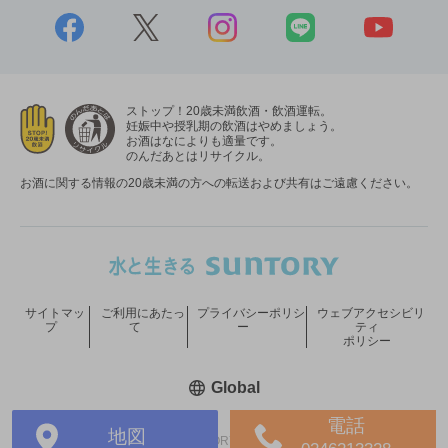
ストップ！20歳未満飲酒・飲酒運転。
妊娠中や授乳期の飲酒はやめましょう。
お酒はなによりも適量です。
のんだあとはリサイクル。
お酒に関する情報の20歳未満の方への転送および共有はご遠慮ください。
サイトマッ
ご利用にあたっ
プライバシーポリシ
ウェブアクセシビリ
プ
て
ー
ティ
ポリシー
新しいウィンドウで開く
Global
電話
地図
COPYRIGHT © SUNTORY HOLDINGS LIMITED.