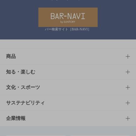
バー検索サイト［BAR-NAVI］
商品
商品TOP
知る・楽しむ
商品一覧
知る・楽しむTOP
文化・スポーツ
商品発売情報
キャンペーン
文化・スポーツTOP
サステナビリティ
栄養成分一覧
工場見学
サントリーホール
サステナビリティTOP
企業情報
お料理・お酒レシピ
サントリー美術館
トップメッセージ
企業情報TOP