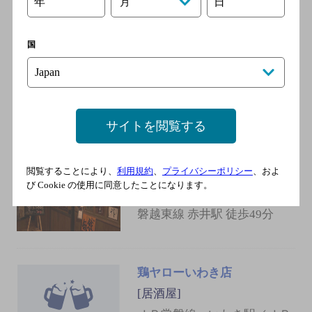
年
日
月
酔っ手羽いわき店
[居酒屋]
国
ＪＲ常磐線 いわき駅／ＪＲ
磐越東線 いわき駅／ＪＲゆ
うゆうあぶくまライン いわ
き駅
サイトを閲覧する
酔喰楽
閲覧することにより、
利用規約
、
プライバシーポリシー
、およ
[居酒屋]
び Cookie の使用に同意したことになります。
ＪＲ いわき駅 徒歩4分／ＪＲ
磐越東線 赤井駅 徒歩49分
鶏ヤローいわき店
[居酒屋]