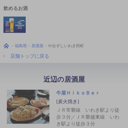
飲めるお酒
福島県
居酒屋
や台ずしいわき田町
店舗トップに戻る
近辺の居酒屋
牛屋ＨｉｋｏＢｅｒ
[炭火焼き]
ＪＲ常磐線 いわき駅より徒
歩３分／ＪＲ磐越東線 いわ
き駅より徒歩３分