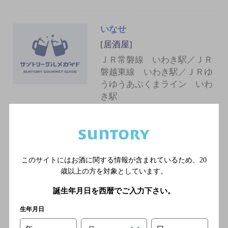
いなせ
[居酒屋]
ＪＲ常磐線 いわき駅／ＪＲ
磐越東線 いわき駅／ＪＲゆ
うゆうあぶくまライン いわ
き駅
北海居酒屋さんちゃん
[居酒屋]
このサイトにはお酒に関する情報が含まれているため、
20
ＪＲ常磐線 いわき駅／ＪＲ
歳以上の方を対象としています。
磐越東線 いわき駅／ＪＲゆ
うゆうあぶくまライン いわ
誕生年月日を西暦でご入力下さい。
き駅
生年月日