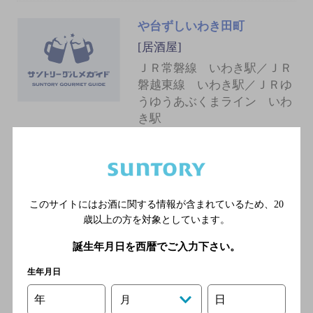
や台ずしいわき田町
[居酒屋]
ＪＲ常磐線 いわき駅／ＪＲ
磐越東線 いわき駅／ＪＲゆ
うゆうあぶくまライン いわ
き駅
牛屋ＨｉｋｏＢｅｒ
[炭火焼き]
このサイトにはお酒に関する情報が含まれているため、
20
ＪＲ常磐線 いわき駅より徒
歳以上の方を対象としています。
歩３分／ＪＲ磐越東線 いわ
き駅より徒歩３分
誕生年月日を西暦でご入力下さい。
生年月日
北海居酒屋さんちゃん
年
日
月