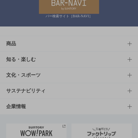
バー検索サイト［BAR-NAVI］
商品
商品TOP
知る・楽しむ
商品一覧
知る・楽しむTOP
文化・スポーツ
商品発売情報
キャンペーン
文化・スポーツTOP
サステナビリティ
栄養成分一覧
工場見学
サントリーホール
サステナビリティTOP
企業情報
お料理・お酒レシピ
サントリー美術館
トップメッセージ
企業情報TOP
地域情報
サントリーサンバーズ大阪
サントリーが考えるサステナビリティ経営
企業概要