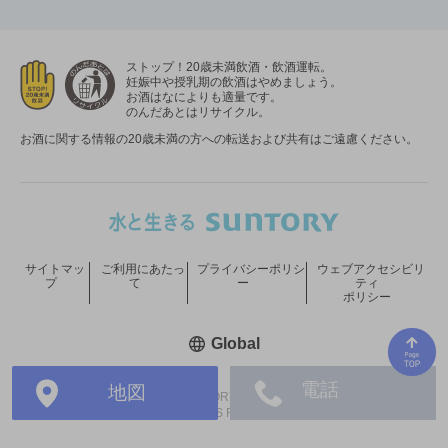
ストップ！20歳未満飲酒・飲酒運転。
妊娠中や授乳期の飲酒はやめましょう。
お酒はなによりも適量です。
のんだあとはリサイクル。
お酒に関する情報の20歳未満の方への転送および共有はご遠慮ください。
サイトマッ
ご利用にあたっ
プライバシーポリシ
ウェブアクセシビリ
プ
て
ー
ティ
ポリシー
新しいウィンドウで開く
Global
電話
地図
COPYRIGHT © SUNTORY HOLDINGS LIMITED.
ALL RIGHTS RESERVED.