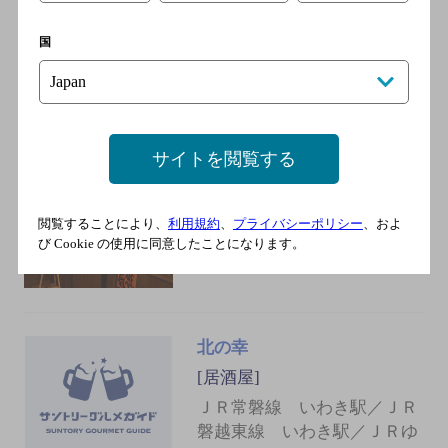
[居酒屋]
ＪＲ常磐線 いわき駅／ＪＲ
国
磐越東線 いわき駅／ＪＲゆ
うゆうあぶくまライン いわ
き駅
サイトを閲覧する
酔喰楽
[居酒屋]
閲覧することにより、
利用規約
、
プライバシーポリシー
、およ
ＪＲ いわき駅 徒歩4分／ＪＲ
び Cookie の使用に同意したことになります。
磐越東線 赤井駅 徒歩49分
北の幸
[居酒屋]
ＪＲ常磐線 いわき駅／ＪＲ
磐越東線 いわき駅／ＪＲゆ