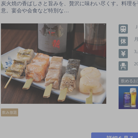
炭火焼の香ばしさと旨みを、贅沢に味わい尽くす。料理を
意。宴会や会食など特別な…
3
2
飲めるお
飲み放題