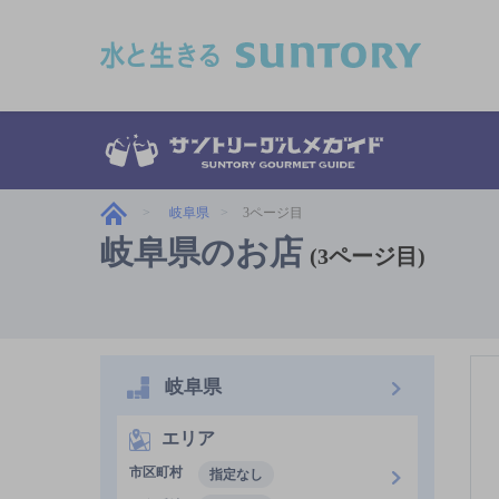
このページの本文へ移動
岐阜県
3ページ目
岐阜県のお店
(3ページ目)
岐阜県
エリア
市区町村
指定なし