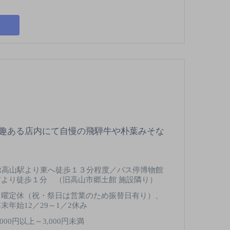
趣ある店内にて自慢の飛騨牛や朴葉みそな
JR高山駅より東へ徒歩１３分程度／バス停博物館
前より徒歩１分 （旧高山市郷土館 施設隣り）
月曜定休（祝・祭日は営業のため振替日有り）、
末年始12／29～1／2休み
,000円以上～3,000円未満