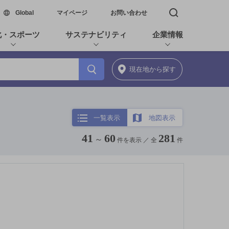
新しいウィンドウで開く
Global
マイページ
お問い合わせ
検索窓を開く
化・スポーツ
サステナビリティ
企業情報
現在地
から探す
一覧表示
地図表示
41
60
281
～
件を表示 ／
全
件