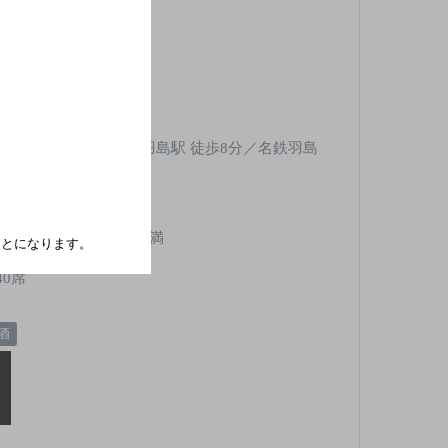
その他洋食]
トご用意できます。
ＪＲ東海道新幹線 岐阜羽島駅 徒歩8分／名鉄羽島
 新羽島駅 徒歩8分
無
,000円以上～3,000円未満
たことになります。
40席
酒