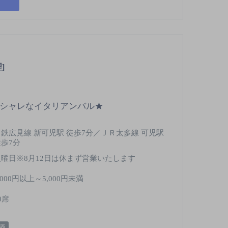
]
オシャレなイタリアンバル★
名鉄広見線 新可児駅 徒歩7分／ＪＲ太多線 可児駅
徒歩7分
火曜日※8月12日は休まず営業いたします
,000円以上～5,000円未満
0席
酒