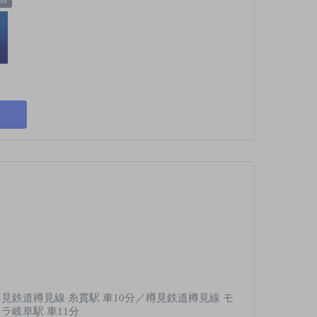
樽見鉄道樽見線 糸貫駅 車10分／樽見鉄道樽見線 モ
ラ岐阜駅 車11分