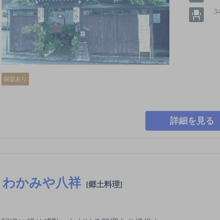
3
個室あり
詳細を見る
わかみや八祥
[郷土料理]