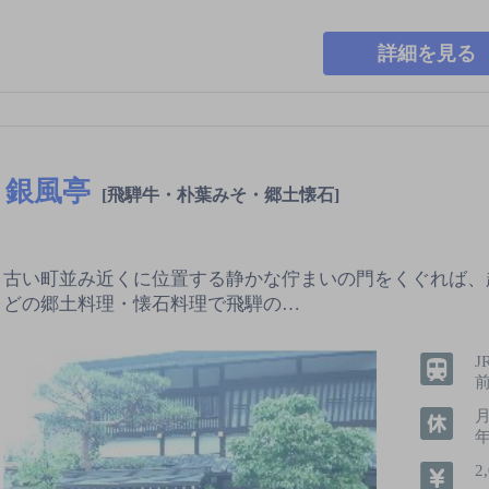
詳細を見る
銀風亭
[飛騨牛・朴葉みそ・郷土懐石]
古い町並み近くに位置する静かな佇まいの門をくぐれば、
どの郷土料理・懐石料理で飛騨の…
年
2