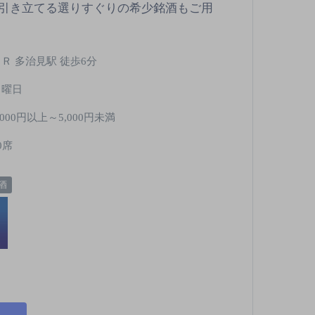
引き立てる選りすぐりの希少銘酒もご用
ＪＲ 多治見駅 徒歩6分
月曜日
,000円以上～5,000円未満
0席
酒