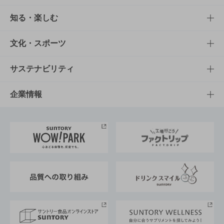
商品TOP
知る・楽しむ
商品一覧
知る・楽しむTOP
文化・スポーツ
商品発売情報
キャンペーン
文化・スポーツTOP
サステナビリティ
栄養成分一覧
工場見学
サントリーホール
サステナビリティTOP
企業情報
お料理・お酒レシピ
サントリー美術館
トップメッセージ
企業情報TOP
地域情報
サントリーサンバーズ大阪
サントリーが考えるサステナビリティ経営
企業概要
東京サントリーサンゴリアス
ESG情報ポータル
グループ企業一覧
サントリースポーツ
サステナビリティストーリーズ
事業所一覧
採用情報