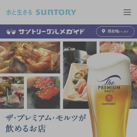
このページの本文へ移動
メニュ
現在地
から探す