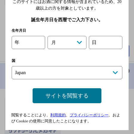
Ｒ阿蘇高原線 新水前
このサイトにはお酒に関する情報が含まれているため、
20
寺駅
歳以上の方を対象としています。
不定休
誕生年月日を西暦でご入力下さい。
3,000円以上～5,000円未
満
生年月日
40席
年
日
月
詳細を見る
国
とり将
[居酒屋]
サイトを閲覧する
木曜
2,000円以上～3,000円未
閲覧することにより、
利用規約
、
プライバシーポリシー
、およ
満
び Cookie の使用に同意したことになります。
60席