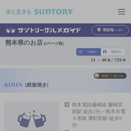
このページの本文へ移動
メニュ
現在地
から探す
熊本県のお店
(2ページ目)
一覧表示
地図表示
21
～
40
729
件／
件
KIJIYA
[鉄板焼き]
熊本電鉄藤崎線 藤崎宮
前駅 徒歩2分／熊本市電
Ａ系統 通町筋駅 徒歩9
分