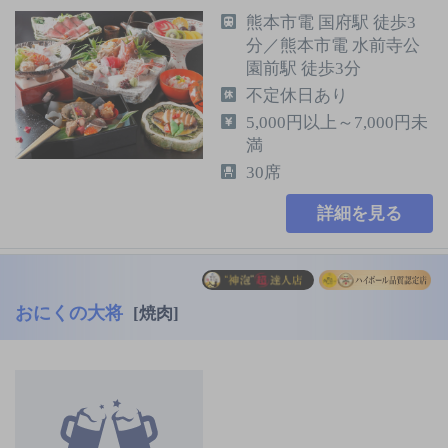
熊本市電 国府駅 徒歩3
分／熊本市電 水前寺公
園前駅 徒歩3分
不定休日あり
5,000円以上～7,000円未
満
30席
詳細を見る
おにくの大将
[焼肉]