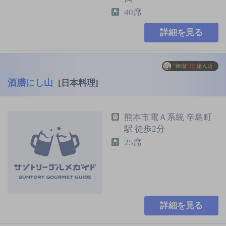
40席
詳細を見る
酒膳にし山
[日本料理]
熊本市電Ａ系統 辛島町
駅 徒歩2分
25席
詳細を見る