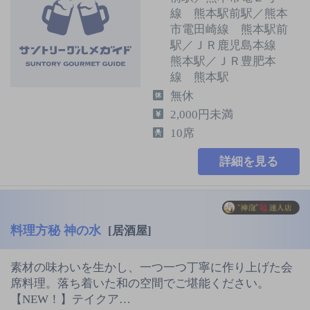
線 熊本駅前駅／熊本
市電田崎線 熊本駅前
駅／ＪＲ鹿児島本線
熊本駅／ＪＲ豊肥本
線 熊本駅
無休
2,000円未満
10席
詳細を見る
料理方秘 神の水
[居酒屋]
素材の味わいを生かし、一つ一つ丁寧に作り上げた会
席料理。落ち着いた和の空間でご堪能ください。
【NEW！】テイクア…