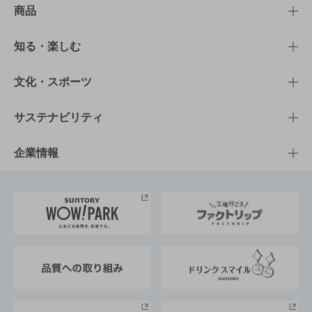
商品
商品TOP
知る・楽しむ
商品一覧
知る・楽しむTOP
文化・スポーツ
商品発売情報
キャンペーン
文化・スポーツTOP
サステナビリティ
栄養成分一覧
工場見学
サントリーホール
サステナビリティTOP
企業情報
お料理・お酒レシピ
サントリー美術館
トップメッセージ
企業情報TOP
地域情報
サントリーサンバーズ大阪
サントリーが考えるサステナビリティ経営
企業概要
東京サントリーサンゴリアス
ESG情報ポータル
グループ企業一覧
サントリースポーツ
サステナビリティストーリーズ
事業所一覧