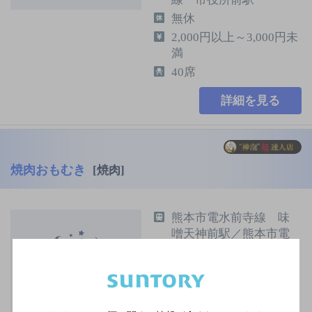
無休
2,000円以上～3,000円未
満
40席
詳細を見る
焼肉おもむき
[焼肉]
熊本市電水前寺線 味
噌天神前駅／熊本市電
２号線 味噌天神前駅
／熊本市電３号線 味
噌天神前駅／ＪＲ豊肥
本線 新水前寺駅／Ｊ